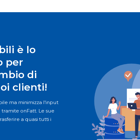
ili è lo
o per
ambio di
i clienti!
abile ma minimizza l'input
 tramite onFatt. Le sue
asferire a quasi tutti i