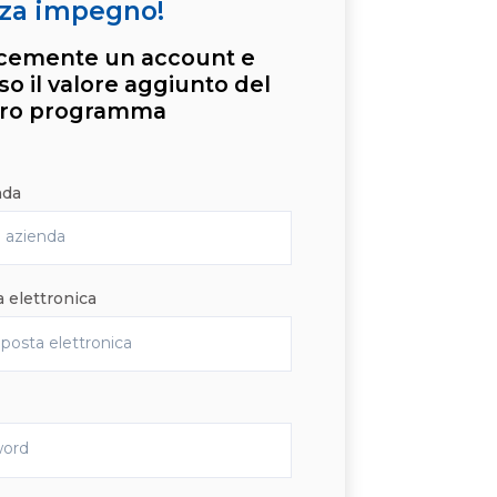
za impegno!
cemente un account e
so il valore aggiunto del
tro programma
nda
a elettronica